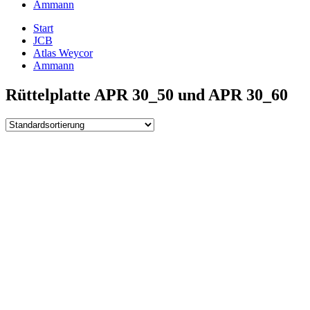
Ammann
Start
JCB
Atlas Weycor
Ammann
Rüttelplatte APR 30_50 und APR 30_60