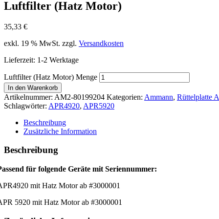
Luftfilter (Hatz Motor)
35,33
€
exkl. 19 % MwSt.
zzgl.
Versandkosten
Lieferzeit:
1-2 Werktage
Luftfilter (Hatz Motor) Menge
In den Warenkorb
Artikelnummer:
AM2-80199204
Kategorien:
Ammann
,
Rüttelplatte
Schlagwörter:
APR4920
,
APR5920
Beschreibung
Zusätzliche Information
Beschreibung
Passend für folgende Geräte mit Seriennummer:
APR4920 mit Hatz Motor ab #3000001
APR 5920 mit Hatz Motor ab #3000001