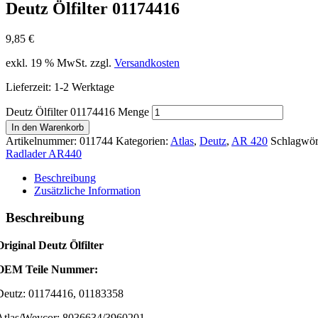
Deutz Ölfilter 01174416
9,85
€
exkl. 19 % MwSt.
zzgl.
Versandkosten
Lieferzeit:
1-2 Werktage
Deutz Ölfilter 01174416 Menge
In den Warenkorb
Artikelnummer:
011744
Kategorien:
Atlas
,
Deutz
,
AR 420
Schlagwör
Radlader AR440
Beschreibung
Zusätzliche Information
Beschreibung
Original Deutz Ölfilter
OEM Teile Nummer:
Deutz: 01174416, 01183358
Atlas/Weycor: 8036634/3960201