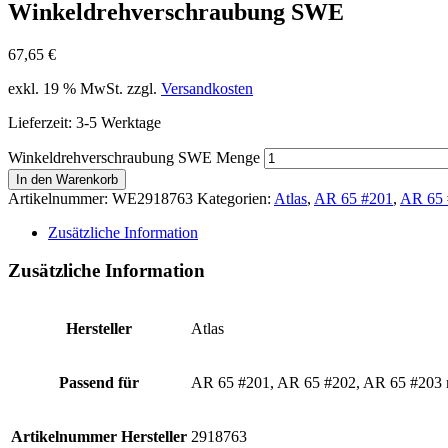
Winkeldrehverschraubung SWE
67,65
€
exkl. 19 % MwSt.
zzgl.
Versandkosten
Lieferzeit:
3-5 Werktage
Winkeldrehverschraubung SWE Menge
In den Warenkorb
Artikelnummer:
WE2918763
Kategorien:
Atlas
,
AR 65 #201
,
AR 65 
Zusätzliche Information
Zusätzliche Information
Hersteller
Atlas
Passend für
AR 65 #201, AR 65 #202, AR 65 #203
Artikelnummer Hersteller
2918763