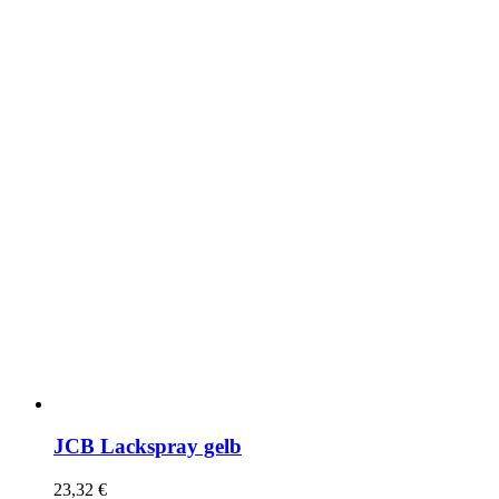
JCB Lackspray gelb
23,32
€