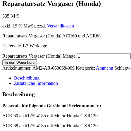
Reparatursatz Vergaser (Honda)
335,34
€
exkl. 19 % MwSt.
zzgl.
Versandkosten
Reparatursatz Vergaser (Honda) ACR60 und ACR68
Lieferzeit:
1-2 Werktage
Reparatursatz Vergaser (Honda) Menge
In den Warenkorb
Artikelnummer:
AM2-AR-060068-009
Kategorie:
Ammann
Schlagwö
Beschreibung
Zusätzliche Information
Beschreibung
Passende für folgende Geräte mit Seriennummer :
ACR 60 ab #12524185 mit Motor Honda GXR120
ACR 68 ab #12524185 mit Motor Honda GXR120