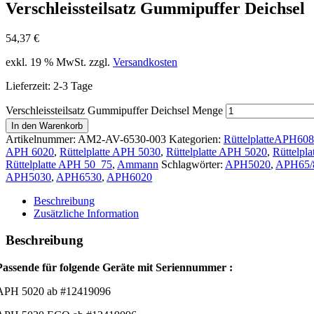
Verschleissteilsatz Gummipuffer Deichsel
54,37
€
exkl. 19 % MwSt.
zzgl.
Versandkosten
Lieferzeit:
2-3 Tage
Verschleissteilsatz Gummipuffer Deichsel Menge
In den Warenkorb
Artikelnummer:
AM2-AV-6530-003
Kategorien:
RüttelplatteAPH60
APH 6020
,
Rüttelplatte APH 5030
,
Rüttelplatte APH 5020
,
Rüttelpl
Rüttelplatte APH 50_75
,
Ammann
Schlagwörter:
APH5020
,
APH65/
APH5030
,
APH6530
,
APH6020
Beschreibung
Zusätzliche Information
Beschreibung
Passende für folgende Geräte mit Seriennummer :
APH 5020 ab #12419096