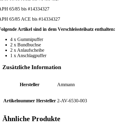
APH 65/85 bis #14334327
APH 65/85 ACE bis #14334327
Folgende Artikel sind in dem Verschleissteilsatz enthalten:
4 x Gummipuffer
2 x Bundbuchse
2 x Anlaufscheibe
1 x Anschlagpuffer
Zusätzliche Information
Hersteller
Ammann
Artikelnummer Hersteller
2-AV-6530-003
Ähnliche Produkte