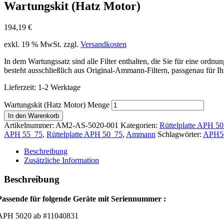
Wartungskit (Hatz Motor)
194,19
€
exkl. 19 % MwSt.
zzgl.
Versandkosten
In dem Wartungssatz sind alle Filter enthalten, die Sie für eine ord
besteht ausschließlich aus Original-Ammann-Filtern, passgenau für I
Lieferzeit:
1-2 Werktage
Wartungskit (Hatz Motor) Menge
In den Warenkorb
Artikelnummer:
AM2-AS-5020-001
Kategorien:
Rüttelplatte APH 5
APH 55_75
,
Rüttelplatte APH 50_75
,
Ammann
Schlagwörter:
APH5
Beschreibung
Zusätzliche Information
Beschreibung
Passende für folgende Geräte mit Seriennummer :
APH 5020 ab #11040831