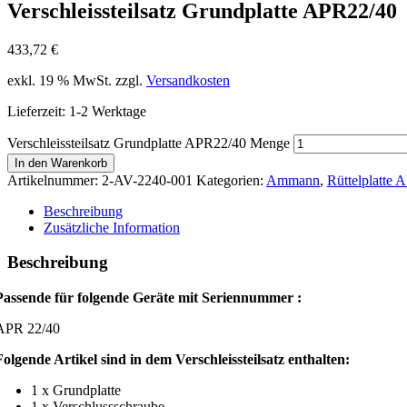
Verschleissteilsatz Grundplatte APR22/40
433,72
€
exkl. 19 % MwSt.
zzgl.
Versandkosten
Lieferzeit:
1-2 Werktage
Verschleissteilsatz Grundplatte APR22/40 Menge
In den Warenkorb
Artikelnummer:
2-AV-2240-001
Kategorien:
Ammann
,
Rüttelplatte
Beschreibung
Zusätzliche Information
Beschreibung
Passende für folgende Geräte mit Seriennummer :
APR 22/40
Folgende Artikel sind in dem Verschleissteilsatz enthalten:
1 x Grundplatte
1 x Verschlussschraube