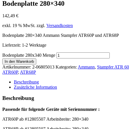
Bodenplatte 280×340
142,49
€
exkl. 19 % MwSt.
zzgl.
Versandkosten
Bodenplatte 280×340 Ammann Stampfer ATR60P und ATR68P
Lieferzeit:
1-2 Werktage
Bodenplatte 280x340 Menge
In den Warenkorb
Artikelnummer:
2-06805013
Kategorien:
Ammann
,
Stampfer ATR 60
ATR60P
,
ATR68P
Beschreibung
Zusätzliche Information
Beschreibung
Passende für folgende Geräte mit Seriennummer :
ATR60P ab #12805507 Arbeitsbreite: 280×340
ATR68P ab #12805507 Arbeitsbreite: 280×340