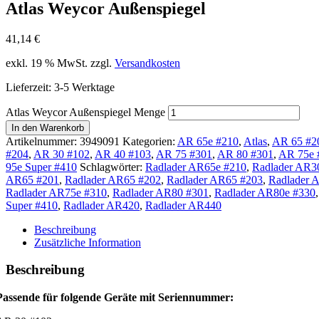
Atlas Weycor Außenspiegel
41,14
€
exkl. 19 % MwSt.
zzgl.
Versandkosten
Lieferzeit:
3-5 Werktage
Atlas Weycor Außenspiegel Menge
In den Warenkorb
Artikelnummer:
3949091
Kategorien:
AR 65e #210
,
Atlas
,
AR 65 #2
#204
,
AR 30 #102
,
AR 40 #103
,
AR 75 #301
,
AR 80 #301
,
AR 75e 
95e Super #410
Schlagwörter:
Radlader AR65e #210
,
Radlader AR3
AR65 #201
,
Radlader AR65 #202
,
Radlader AR65 #203
,
Radlader 
Radlader AR75e #310
,
Radlader AR80 #301
,
Radlader AR80e #330
Super #410
,
Radlader AR420
,
Radlader AR440
Beschreibung
Zusätzliche Information
Beschreibung
Passende für folgende Geräte mit Seriennummer: