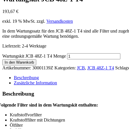
193,67
€
exkl. 19 % MwSt.
zzgl.
Versandkosten
In dem Wartungssatz für den JCB 48Z-1 T4 sind alle Filter und zugehö
eine ordnungsgemäße Wartung benötigen.
Lieferzeit:
2-4 Werktage
Wartungskit JCB 48Z-1 T4 Menge
In den Warenkorb
Artikelnummer:
30001139Z
Kategorien:
JCB
,
JCB 48Z-1 T4
Schlag
Beschreibung
Zusätzliche Information
Beschreibung
Folgende Filter sind in dem Wartungskit enthalten:
Kraftstoffvorfilter
Kraftstofffilter mit Dichtungen
Ölfilter