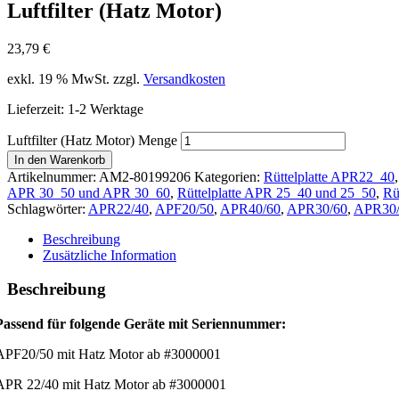
Luftfilter (Hatz Motor)
23,79
€
exkl. 19 % MwSt.
zzgl.
Versandkosten
Lieferzeit:
1-2 Werktage
Luftfilter (Hatz Motor) Menge
In den Warenkorb
Artikelnummer:
AM2-80199206
Kategorien:
Rüttelplatte APR22_40
APR 30_50 und APR 30_60
,
Rüttelplatte APR 25_40 und 25_50
,
Rü
Schlagwörter:
APR22/40
,
APF20/50
,
APR40/60
,
APR30/60
,
APR30/
Beschreibung
Zusätzliche Information
Beschreibung
Passend für folgende Geräte mit Seriennummer:
APF20/50 mit Hatz Motor ab #3000001
APR 22/40 mit Hatz Motor ab #3000001