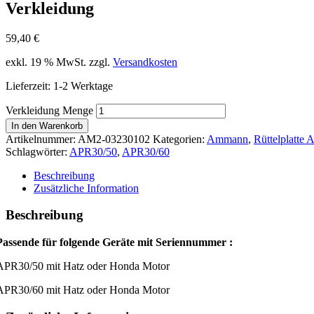
Verkleidung
59,40
€
exkl. 19 % MwSt.
zzgl.
Versandkosten
Lieferzeit:
1-2 Werktage
Verkleidung Menge
In den Warenkorb
Artikelnummer:
AM2-03230102
Kategorien:
Ammann
,
Rüttelplatte
Schlagwörter:
APR30/50
,
APR30/60
Beschreibung
Zusätzliche Information
Beschreibung
Passende für folgende Geräte mit Seriennummer :
APR30/50 mit Hatz oder Honda Motor
APR30/60 mit Hatz oder Honda Motor